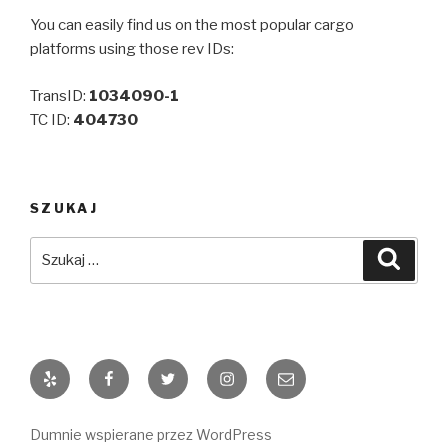
You can easily find us on the most popular cargo
platforms using those rev IDs:
TransID:
1034090-1
TC ID:
404730
SZUKAJ
Szukaj:
Szuka
Yelp
Facebook
Twitter
Instagram
Email
Dumnie wspierane przez WordPress