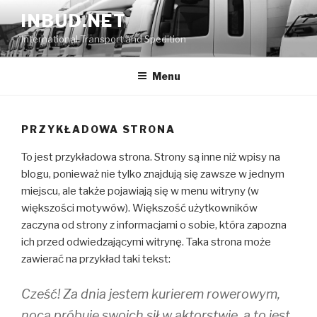
Przejdź
INBUD.NET
do
International Transport and Spedition
treści
Menu
PRZYKŁADOWA STRONA
To jest przykładowa strona. Strony są inne niż wpisy na
blogu, ponieważ nie tylko znajdują się zawsze w jednym
miejscu, ale także pojawiają się w menu witryny (w
większości motywów). Większość użytkowników
zaczyna od strony z informacjami o sobie, która zapozna
ich przed odwiedzającymi witrynę. Taka strona może
zawierać na przykład taki tekst:
Cześć! Za dnia jestem kurierem rowerowym,
nocą próbuję swoich sił w aktorstwie, a to jest